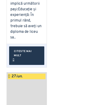
implică următorii
pași:Educație și
experiență: În
primul rând,
trebuie să aveți un
diploma de liceu
sa..
CITESTE MAI
MULT
27
iun.