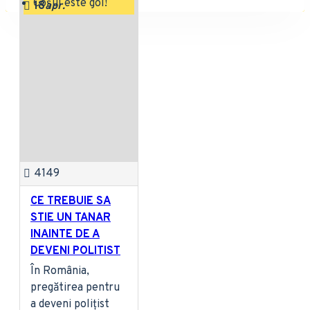
Coșul este gol!
18
apr.
4149
CE TREBUIE SA
STIE UN TANAR
INAINTE DE A
DEVENI POLITIST
În România,
pregătirea pentru
a deveni polițist