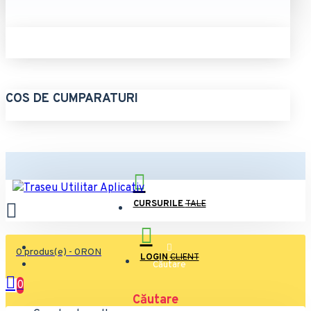
COS DE CUMPARATURI
CURSURILE
TALE
0 produs(e) - 0RON
LOGIN
CLIENT
Căutare
0
Căutare